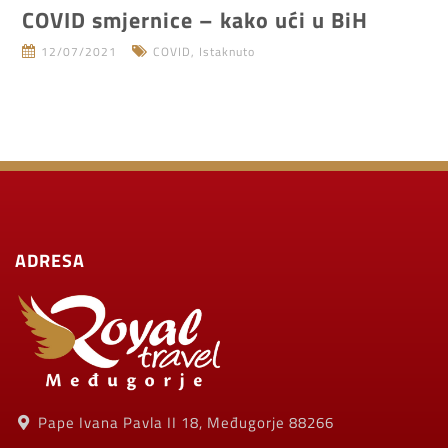
COVID smjernice – kako ući u BiH
12/07/2021
COVID
,
Istaknuto
ADRESA
Pape Ivana Pavla II 18, Međugorje 88266